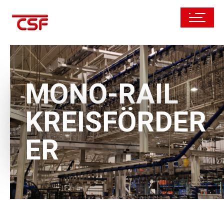
MONO-RAIL
KREISFÖRDER
ER