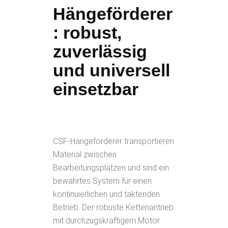
Hängeförderer
: robust,
zuverlässig
und universell
einsetzbar
CSF-Hängeförderer transportieren
Material zwischen
Bearbeitungsplätzen und sind ein
bewährtes System für einen
kontinuierlichen und taktenden
Betrieb. Der robuste Kettenantrieb
mit durchzugskräftigem Motor